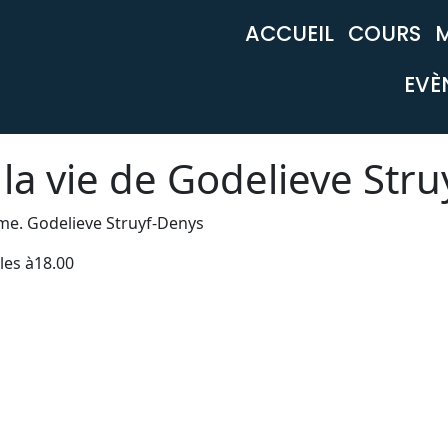
ACCUEIL
COURS
EVÈ
 la vie de Godelieve Str
Mme. Godelieve Struyf-Denys
les à18.00