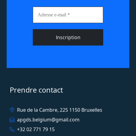
Adresse
e-
mail
*
Prendre contact
Rue de la Cambre, 225 1150 Bruxelles
apgds.belgium@gmail.com
+32 02 771 79 15